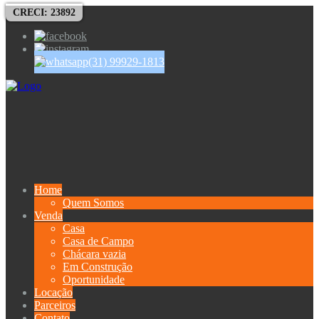
CRECI: 23892
(31) 99929-1813
Home
Quem Somos
Venda
Casa
Casa de Campo
Chácara vazia
Em Construção
Oportunidade
Locação
Parceiros
Contato