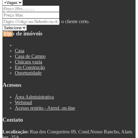
Quem somos
Encontrar o imovél certo para o cliente certo.
Tipo de imóveis
Casa
Casa de Campo
Chácara vazia
Em Construção
Oportunidade
Acessos
Área Administrativa
Webmail
Acesso restrito - Atend. on-line
Contato
Localização:
Rua dos Conqueiros 09, Cond.Nosso Rancho, Alam.
jeq. 25A