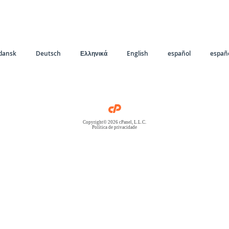
dansk
Deutsch
Ελληνικά
English
español
españo
Copyright© 2026 cPanel, L.L.C.
Política de privacidade