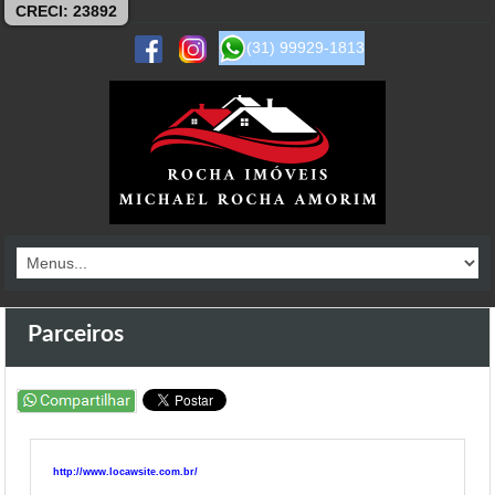
CRECI: 23892
(31) 99929-1813
Parceiros
http://www.locawsite.com.br/