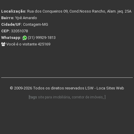
Localização:
Rua dos Conqueiros 09, Cond.Nosso Rancho, Alam. jeq. 25A
Bairro:
Ypê Amarelo
Cidade/UF:
Contagem-MG
CEP:
32051078
Whatsapp:
(31) 99929-1813
Você é o visitante 425169
© 2009-2026 Todos os direitos reservados
LSW - Loca Sites Web
[tags
site para imobiliária
,
corretor de imóveis
, ]