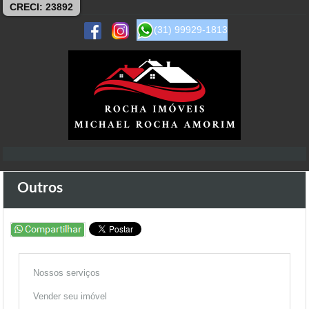
CRECI: 23892
(31) 99929-1813
Outros
Nossos serviços
Vender seu imóvel