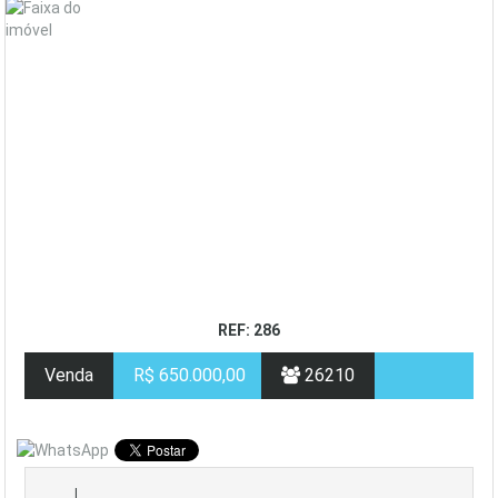
REF: 286
Venda
R$ 650.000,00
26210
|