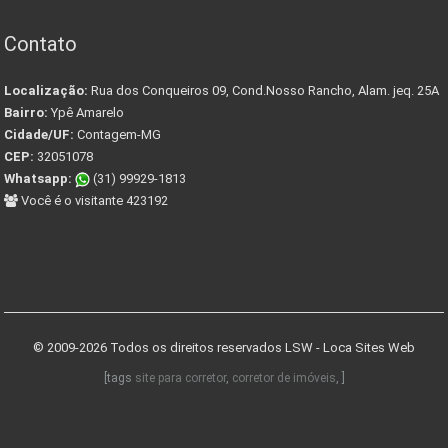
Contato
Localização:
Rua dos Conqueiros 09, Cond.Nosso Rancho, Alam. jeq. 25A
Bairro:
Ypê Amarelo
Cidade/UF:
Contagem-MG
CEP:
32051078
Whatsapp:
(31) 99929-1813
Você é o visitante 423192
© 2009-2026 Todos os direitos reservados
LSW - Loca Sites Web
[tags
site para corretor
,
corretor de imóveis
, ]